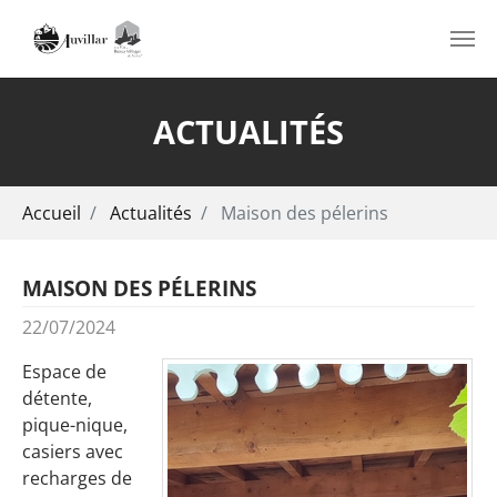
Aller au contenu principal
ACTUALITÉS
Vous êtes ici:
Accueil
Actualités
Maison des pélerins
MAISON DES PÉLERINS
22/07/2024
Espace de
détente,
pique-nique,
casiers avec
recharges de