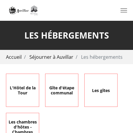
Aller au contenu principal
LES HÉBERGEMENTS
Vous êtes ici:
Accueil
Séjourner à Auvillar
Les hébergements
L'Hôtel de la
Gîte d'étape
Les gîtes
Tour
communal
Les chambres
d'hôtes -
Chambres