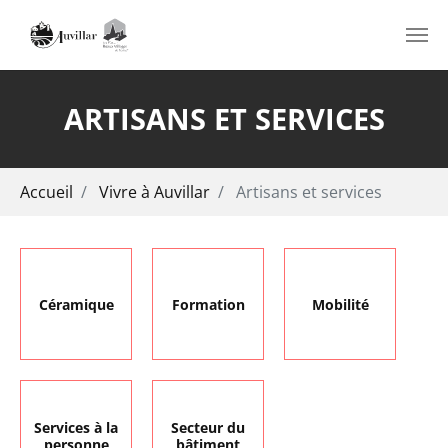
Aller au contenu principal
ARTISANS ET SERVICES
Vous êtes ici:
Accueil
Vivre à Auvillar
Artisans et services
Céramique
Formation
Mobilité
Services à la
Secteur du
personne
bâtiment