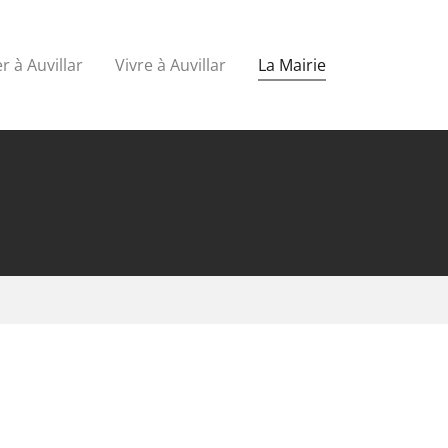
r à Auvillar
Vivre à Auvillar
La Mairie