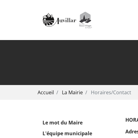
Aller au contenu principal
Vous êtes ici:
Accueil
La Mairie
Horaires/Contact
HORA
Le mot du Maire
Adre
L'équipe municipale