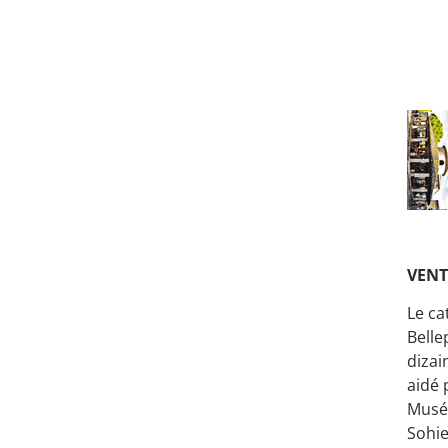
VENT
Le ca
Belle
dizai
aidé 
Musée
Sohie