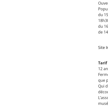
Ouver
Popul
du 15
18h30
du 16
de 14
Site 
Tari
12 an
Fermé
que p
Qui d
décou
L’ass
musée