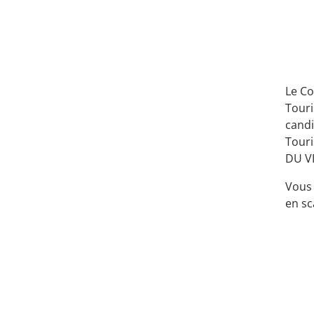
Le Co
Touri
candi
Touri
DU VI
Vous 
en sc