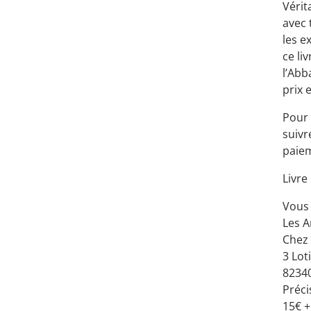
Vérit
avec 
les e
ce li
l’Abb
prix 
Pour 
suivr
paie
Livre
Vous 
Les A
Chez
3 Lo
82340
Préci
15€ +