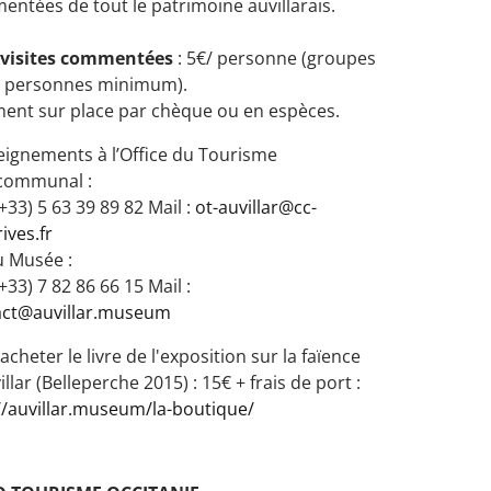
ntées de tout le patrimoine auvillarais.
f visites commentées
: 5€/ personne (groupes
0 personnes minimum).
ent sur place par chèque ou en espèces.
ignements à l’Office du Tourisme
rcommunal :
 (+33) 5 63 39 89 82 Mail :
ot-auvillar@cc-
ives.fr
u Musée :
(+33) 7 82 86 66 15 Mail :
act@auvillar.museum
acheter le livre de l'exposition sur la faïence
illar (Belleperche 2015) : 15€ + frais de port :
//auvillar.museum/la-boutique/