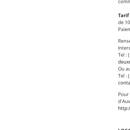
comme
Tari
de 1
Paiem
Rense
Inte
Tel :
deuxr
Ou a
Tel : 
cont
Pour 
d'Auv
http: