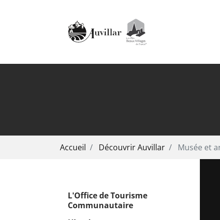
Aller au contenu principal
Vous êtes ici:
Accueil
Découvrir Auvillar
Musée et ar
L'Office de Tourisme
Communautaire