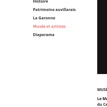
Histoire
Patrimoine auvillarais
La Garonne
(current)
Musée et artistes
Diaporama
MUSÉ
Le Mu
du C