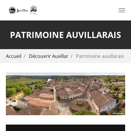
Aller au contenu principal
PATRIMOINE AUVILLARAIS
Vous êtes ici:
Accueil
Découvrir Auvillar
Patrimoine auvillarais