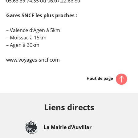
05.63.39.74.35 ou 06.07.22.66.80
Gares SNCF les plus proches :
– Valence d’Agen à 5km
– Moissac à 15km
– Agen à 30km
www.voyages-sncf.com
Haut de page
Liens directs
La Mairie d'Auvillar