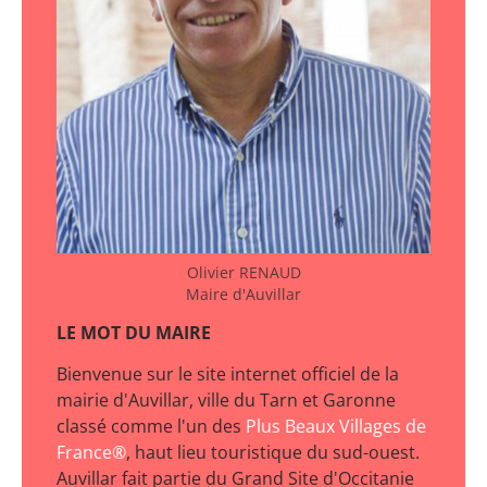
Olivier RENAUD
Maire d'Auvillar
LE MOT DU MAIRE
Bienvenue sur le site internet officiel de la
mairie d'Auvillar, ville du Tarn et Garonne
classé comme l'un des
Plus Beaux Villages de
France®
, haut lieu touristique du sud-ouest.
Auvillar fait partie du Grand Site d'Occitanie