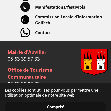
Manifestations/festivités
Commission Locale d'Information
Golfech
Contact
Mairie d'Auvillar
05 63 39 57 33
Office de Tourisme
Communautaire
05 63 39 89 82
Les cookies sont utilisés pour vous permettre une
utilisation optimale de notre site web.
Facebook
link
Mentions légales
Crédits
Compris!
Données personnelles
© Mairie d'Auvillar