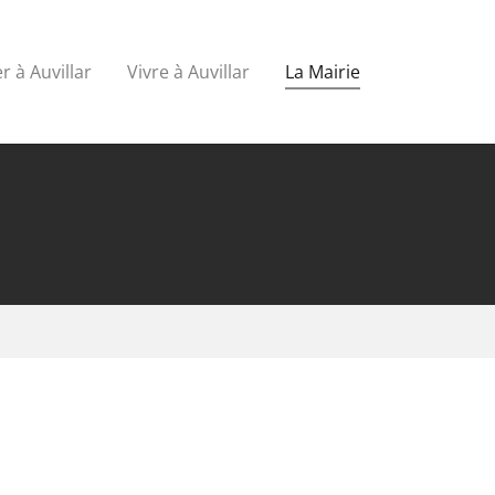
r à Auvillar
Vivre à Auvillar
La Mairie