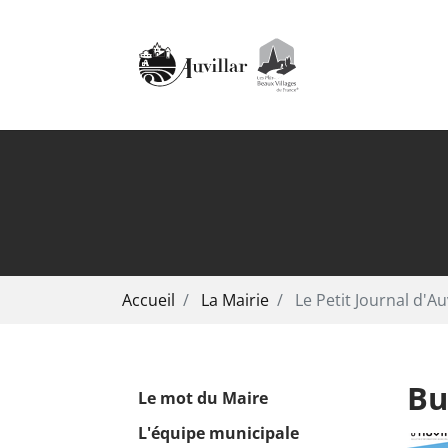
Aller au contenu principal
Vous êtes ici:
Accueil
La Mairie
Le Petit Journal d'Auv
Bu
Le mot du Maire
L'équipe municipale