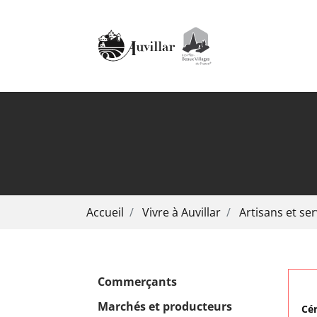
Aller au contenu principal
Vous êtes ici:
Accueil
Vivre à Auvillar
Artisans et ser
Commerçants
Marchés et producteurs
Cé