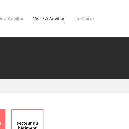
r à Auvillar
Vivre à Auvillar
La Mairie
a
Secteur du
bâtiment