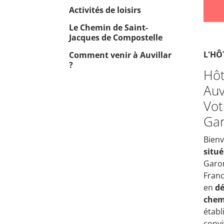
Activités de loisirs
Le Chemin de Saint-
Jacques de Compostelle
L'HÔ
Comment venir à Auvillar
?
Hôt
Auv
Vot
Ga
Bienv
situé
Garon
Franc
en
dé
chem
établ
conviv