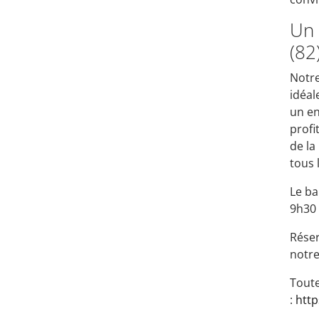
Un 
(82
Notre
idéal
un en
profi
de la
tous 
Le ba
9h30
Réser
notre
Tout
:
http