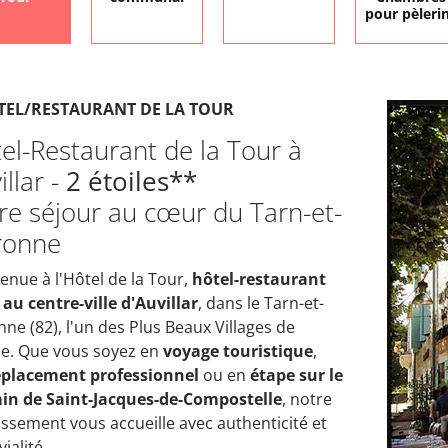
pour pèleri
TEL/RESTAURANT DE LA TOUR
el-Restaurant de la Tour à
illar -
2 étoiles**
re séjour au cœur du Tarn-et-
ronne
enue à l'Hôtel de la Tour,
hôtel-restaurant
 au centre-ville d'Auvillar
, dans le Tarn-et-
ne (82), l'un des Plus Beaux Villages de
e. Que vous soyez en
voyage touristique
,
placement professionnel
ou en
étape sur le
in de Saint-Jacques-de-Compostelle
, notre
issement vous accueille avec authenticité et
ialité.