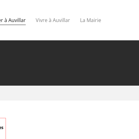
r à Auvillar
Vivre à Auvillar
La Mairie
es