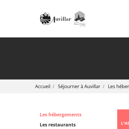
Aller au contenu principal
Vous êtes ici:
Accueil
Séjourner à Auvillar
Les hébe
Les hébergements
L'Hô
Les restaurants