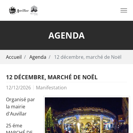
Aller au contenu principal
AGENDA
Vous êtes ici:
Accueil
Agenda
12 décembre, marché de Noël
12 DÉCEMBRE, MARCHÉ DE NOËL
12/12/2026
Manifestation
Organisé par
la mairie
d'Auvillar
25 éme
MARCHÉ DE