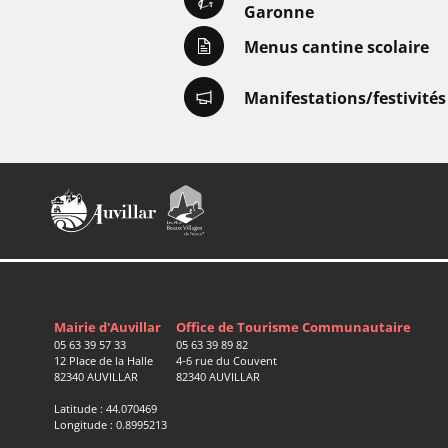
Garonne
Menus cantine scolaire
Manifestations/festivités
Mairie d'Auvillar
Office de Tourisme Communautaire
05 63 39 57 33
05 63 39 89 82
12 Place de la Halle
4-6 rue du Couvent
82340 AUVILLAR
82340 AUVILLAR
Latitude : 44.070469
Longitude : 0.8995213