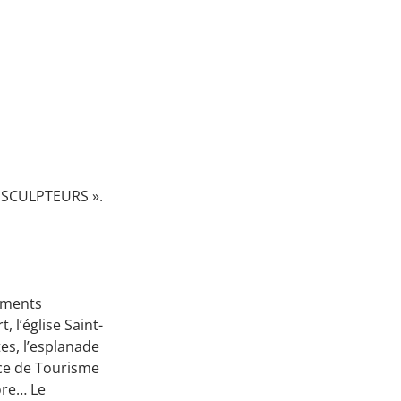
UX SCULPTEURS ».
uments
, l’église Saint-
es, l’esplanade
ice de Tourisme
ore… Le