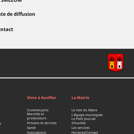
ste de diffusion
ntact
Vivre à Auvillar
La Mairie
Commerçants
Le mot du Maire
Marchés et
L'équipe municipale
producteurs
Le Petit Journal
Artisans et services
d'Auvillar
e
Santé
Les services
Associations
Horaires/Contact