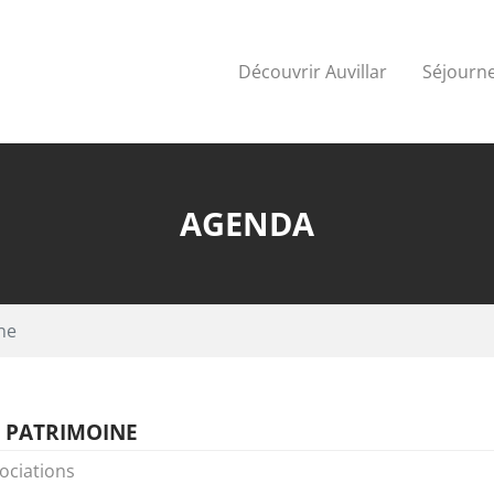
Découvrir Auvillar
Séjourne
AGENDA
ne
 PATRIMOINE
ociations