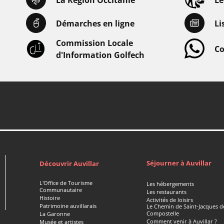
Démarches en ligne
Li
Commission Locale
Co
d'Information Golfech
Séjourner à Auvillar
Découvrir Auvillar
L'Office de Tourisme
Les hébergements
Communautaire
Les restaurants
Histoire
Activités de loisirs
Patrimoine auvillarais
Le Chemin de Saint-Jacques d
Compostelle
La Garonne
Comment venir à Auvillar ?
Musée et artistes