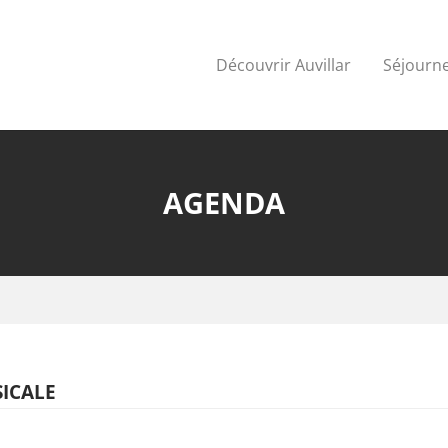
Découvrir Auvillar
Séjourne
AGENDA
ICALE