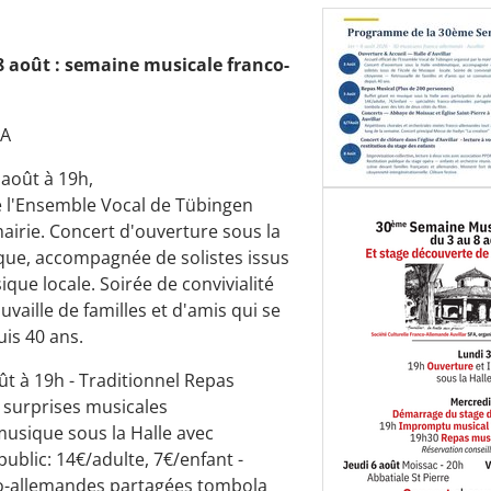
8 août : semaine musicale
franco-
FA
 août à 19h,
de l'Ensemble Vocal de Tübingen
airie. Concert d'ouverture sous la
que, accompagnée de solistes issus
ique locale. Soirée de convivialité
uvaille de familles et d'amis qui se
is 40 ans.
ût à 19h - Traditionnel Repas
 surprises musicales
musique sous la Halle avec
public: 14€/adulte, 7€/enfant -
co-allemandes partagées tombola