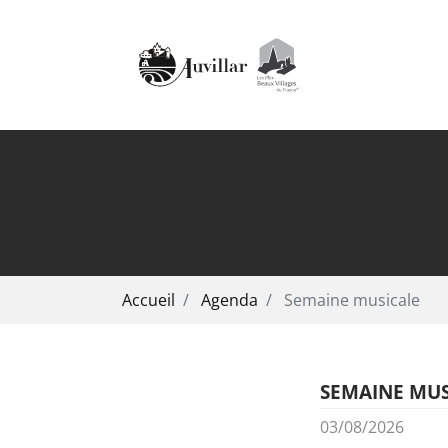
Aller au contenu principal
Vous êtes ici:
Accueil
Agenda
Semaine musicale
SEMAINE MUS
03/08/2026