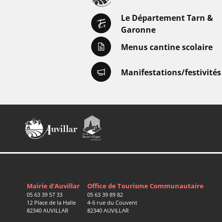
Le Département Tarn &
Garonne
Menus cantine scolaire
Manifestations/festivités
Mairie d'Auvillar
Office de Tourisme Communautaire
05 63 39 57 33
05 63 39 89 82
12 Place de la Halle
4-6 rue du Couvent
82340 AUVILLAR
82340 AUVILLAR