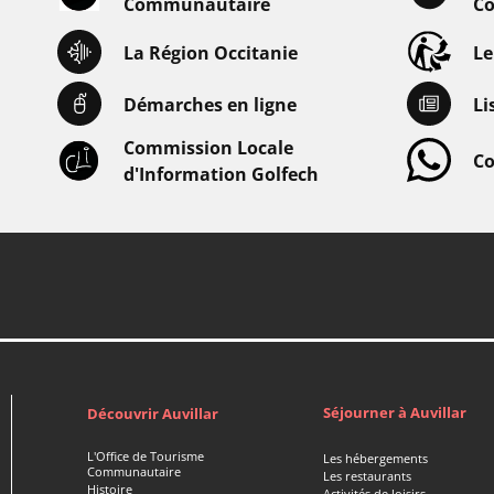
Communautaire
Co
La Région Occitanie
L
Démarches en ligne
Li
Commission Locale
Co
d'Information Golfech
Séjourner à Auvillar
Découvrir Auvillar
L'Office de Tourisme
Les hébergements
Communautaire
Les restaurants
Histoire
Activités de loisirs