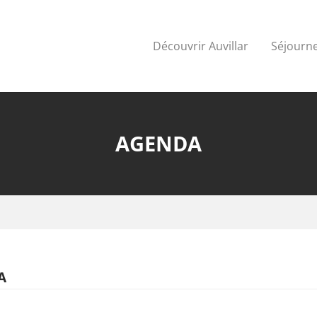
Découvrir Auvillar
Séjourne
AGENDA
A