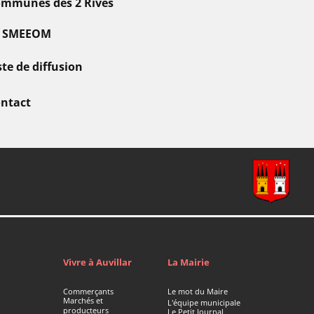
mmunes des 2 Rives
e SMEEOM
ste de diffusion
ntact
Vivre à Auvillar
La Mairie
Commerçants
Le mot du Maire
Marchés et
L'équipe municipale
producteurs
Le Petit Journal